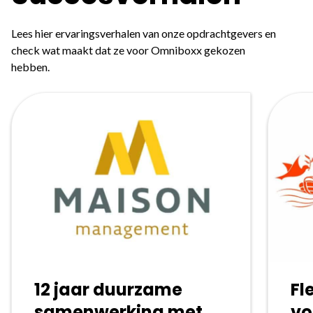
Lees hier ervaringsverhalen van onze opdrachtgevers en
check wat maakt dat ze voor Omniboxx gekozen
hebben.
12 jaar duurzame
Fl
samenwerking met
vo