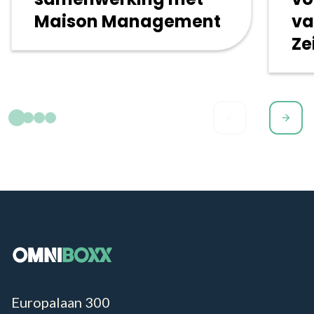
Maison Management
va
Ze
arrow_back
arrow_forward
Europalaan 300