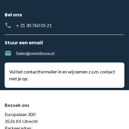
Bel ons
phone
+ 31 30 760 05 21
Stuur een email
mail
Sales@omniboxx.nl
Vul het contactformulier in en wij nemen z.s.m. contact
met je op.
Bezoek ons
Europalaan 300
3526 KS Utrecht
Parkeeradres: