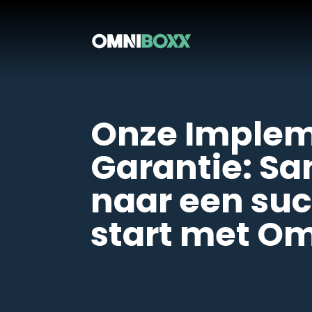
Onze Implem
Garantie: S
Service
Vastgoedscan
naar een suc
Implementatie
Ove
Klantenservice
Mai
start met O
Datamigratie
Mais
Trainingen
EBG
Ams