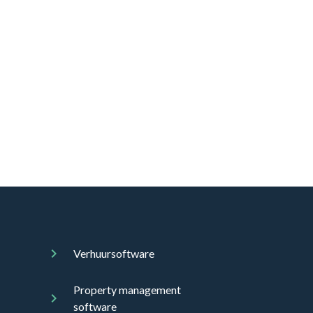
Verhuursoftware
Property management
software